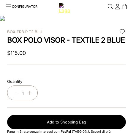
CONFIGURATOR
Cosa stai cercando?
Cancella
BOX.FRB.P.T2.BLU
TOP SEARCHES
BOX POLO VISOR - TEXTILE 2 BLUE
1
.
kep helmet
$
115
.
00
2
.
cromo 2 0
3
.
cromo
Quantity
4
.
inserto frontale
－
＋
5
.
jockey
6
.
accessory visor
Add to Shopping Bag
7
.
brown
Paga in 3 rate senza interessi con
PayPal
(TAEG 0%).
Scopri di più