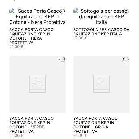
8
.
smart
9
.
kep nero
10
.
nebula
SACCA PORTA CASCO
SOTTOGOLA PER CASCO DA
EQUITAZIONE KEP IN
EQUITAZIONE KEP ITALIA
15
,
00
€
COTONE - NERA
PROTETTIVA
21
,
00
€
SACCA PORTA CASCO
SACCA PORTA CASCO
EQUITAZIONE KEP IN
EQUITAZIONE KEP IN
COTONE - VERDE
COTONE - GRIGIA
PROTETTIVA
PROTETTIVA
21
,
00
€
21
,
00
€