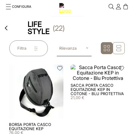
CONFIGURA
Cosa stai cercando?
LIFE
Cancella
22
STYLE
RICERCHE PIÙ FREQUENTI
1
.
kep cromo 2 0
Filtra
Rilevanza
2
.
helmet
3
.
kep
4
.
smart nova
SACCA PORTA CASCO
EQUITAZIONE KEP IN
COTONE - BLU PROTETTIVA
21
,
00
€
5
.
accessori
6
.
inserti
7
.
casco
BORSA PORTA CASCO
EQUITAZIONE KEP
76
,
00
€