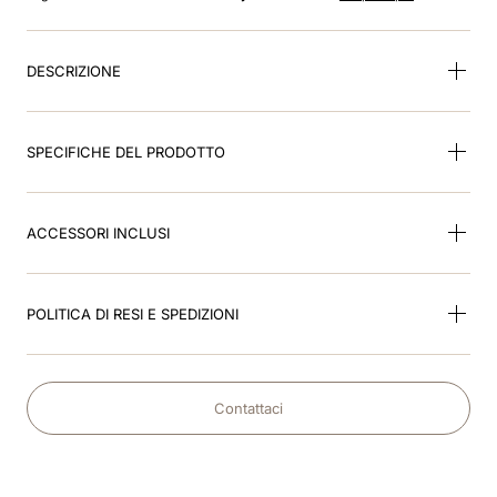
8
.
black
9
.
kep nero
DESCRIZIONE
10
.
kep cromo
SPECIFICHE DEL PRODOTTO
ACCESSORI INCLUSI
POLITICA DI RESI E SPEDIZIONI
Contattaci