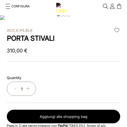
CONFIGURA
Cosa stai cercando?
Cancella
ACC.K.PS.BLK
RICERCHE PIÙ FREQUENTI
PORTA STIVALI
1
.
kep cromo 2 0
310
,
00
€
2
.
helmet
3
.
inserti
Quantity
4
.
polo
－
＋
5
.
accessori
6
.
front
Aggiungi alla shopping bag
7
.
visor
Paga in 3 rate senza interessi con
PayPal
(TAEG 0%).
Scopri di più