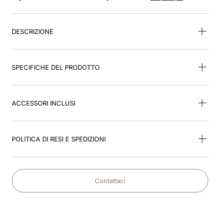
8
.
visor
9
.
kep nero
DESCRIZIONE
10
.
kep cromo
SPECIFICHE DEL PRODOTTO
ACCESSORI INCLUSI
POLITICA DI RESI E SPEDIZIONI
Contattaci