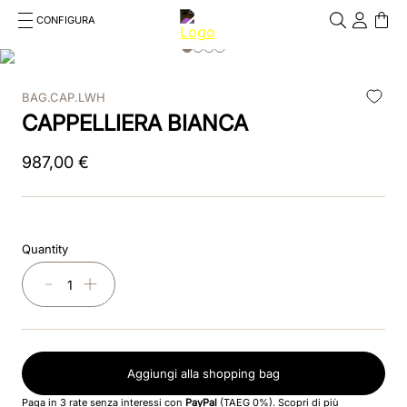
CONFIGURA
Cosa stai cercando?
Cancella
BAG.CAP.LWH
RICERCHE PIÙ FREQUENTI
CAPPELLIERA BIANCA
1
.
kep cromo 2 0
987
,
00
€
2
.
kep
3
.
helmet
Quantity
4
.
inserti
－
＋
5
.
polo
6
.
accessori
Aggiungi alla shopping bag
7
.
front
Paga in 3 rate senza interessi con
PayPal
(TAEG 0%).
Scopri di più