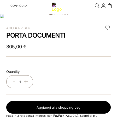
CONFIGURA
Cosa stai cercando?
Cancella
ACC.K.PP.BLK
RICERCHE PIÙ FREQUENTI
PORTA DOCUMENTI
1
.
kep cromo 2 0
305
,
00
€
2
.
helmet
3
.
kep
Quantity
4
.
smart nova
－
＋
5
.
accessori
6
.
inserti
Aggiungi alla shopping bag
7
.
casco
Paga in 3 rate senza interessi con
PayPal
(TAEG 0%).
Scopri di più