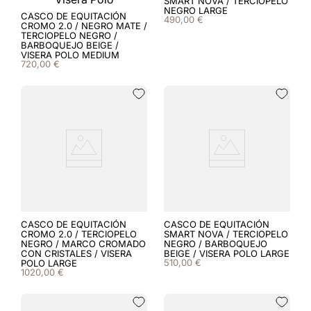
SMART NOVA / TERCIOPELO
8
.
visera
NEGRO LARGE
CASCO DE EQUITACIÓN
490
,
00
€
CROMO 2.0 / NEGRO MATE /
TERCIOPELO NEGRO /
9
.
kep nova
BARBOQUEJO BEIGE /
VISERA POLO MEDIUM
720
,
00
€
10
.
milano
CASCO DE EQUITACIÓN
CASCO DE EQUITACIÓN
CROMO 2.0 / TERCIOPELO
SMART NOVA / TERCIOPELO
NEGRO / MARCO CROMADO
NEGRO / BARBOQUEJO
CON CRISTALES / VISERA
BEIGE / VISERA POLO LARGE
510
,
00
€
POLO LARGE
1020
,
00
€