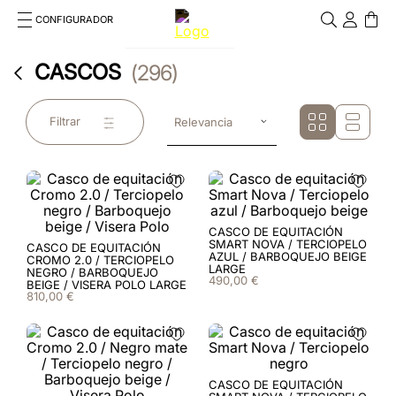
CONFIGURADOR
Cosa stai cercando?
CASCOS
296
Cancella
TÉRMINOS MÁS BUSCADOS
Filtrar
Relevancia
1
.
cromo
2
.
chromo 2 0
3
.
frontale
CASCO DE EQUITACIÓN
SMART NOVA / TERCIOPELO
CASCO DE EQUITACIÓN
4
.
black
AZUL / BARBOQUEJO BEIGE
CROMO 2.0 / TERCIOPELO
LARGE
NEGRO / BARBOQUEJO
490
,
00
€
BEIGE / VISERA POLO LARGE
5
.
front insert
810
,
00
€
6
.
cascos
7
.
rosa
CASCO DE EQUITACIÓN