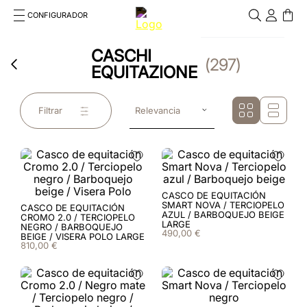
CONFIGURADOR
Cosa stai cercando?
CASCHI
Cancella
297
EQUITAZIONE
TÉRMINOS MÁS BUSCADOS
1
.
kep cromo 2 0
Filtrar
Relevancia
2
.
nova
3
.
inserti
4
.
polo
CASCO DE EQUITACIÓN
SMART NOVA / TERCIOPELO
CASCO DE EQUITACIÓN
AZUL / BARBOQUEJO BEIGE
CROMO 2.0 / TERCIOPELO
5
.
casco
LARGE
NEGRO / BARBOQUEJO
490
,
00
€
BEIGE / VISERA POLO LARGE
810
,
00
€
6
.
cromo
7
.
accessori