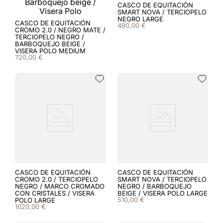
8
.
black
CASCO DE EQUITACIÓN
SMART NOVA / TERCIOPELO
NEGRO LARGE
CASCO DE EQUITACIÓN
9
.
kep nero
490
,
00
€
CROMO 2.0 / NEGRO MATE /
TERCIOPELO NEGRO /
BARBOQUEJO BEIGE /
10
.
caschi salto ostacoli
VISERA POLO MEDIUM
720
,
00
€
CASCO DE EQUITACIÓN
CASCO DE EQUITACIÓN
CROMO 2.0 / TERCIOPELO
SMART NOVA / TERCIOPELO
NEGRO / MARCO CROMADO
NEGRO / BARBOQUEJO
CON CRISTALES / VISERA
BEIGE / VISERA POLO LARGE
510
,
00
€
POLO LARGE
1020
,
00
€