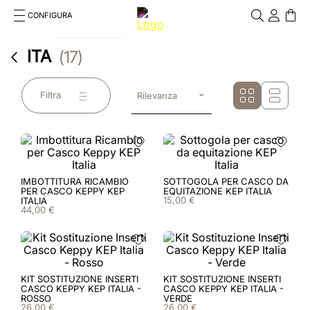
CONFIGURA
Cosa stai cercando?
ITA
17
Cancella
RICERCHE PIÙ FREQUENTI
Filtra
Rilevanza
1
.
kep cromo 2 0
2
.
smart nova
3
.
helmet
IMBOTTITURA RICAMBIO
SOTTOGOLA PER CASCO DA
PER CASCO KEPPY KEP
EQUITAZIONE KEP ITALIA
4
.
inserti
15
,
00
€
ITALIA
44
,
00
€
5
.
polo
6
.
casco
KIT SOSTITUZIONE INSERTI
KIT SOSTITUZIONE INSERTI
7
.
smart
CASCO KEPPY KEP ITALIA -
CASCO KEPPY KEP ITALIA -
ROSSO
VERDE
26
,
00
€
26
,
00
€