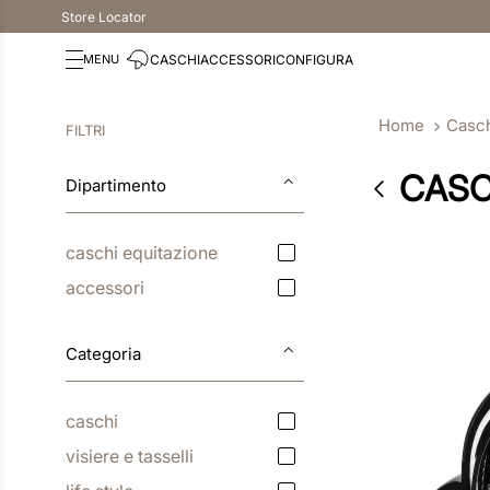
Store Locator
CASCHI
ACCESSORI
CONFIGURA
Casc
FILTRI
CASC
Dipartimento
caschi equitazione
accessori
Categoria
caschi
visiere e tasselli