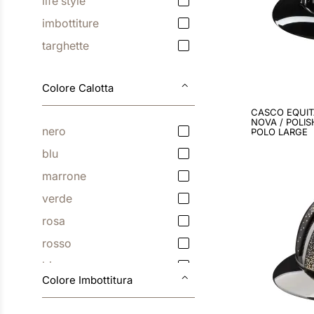
life style
imbottiture
targhette
Colore Calotta
CASCO EQUIT
NOVA / POLIS
nero
POLO LARGE
blu
marrone
verde
rosa
rosso
bianco
Colore Imbottitura
grigio
arancione