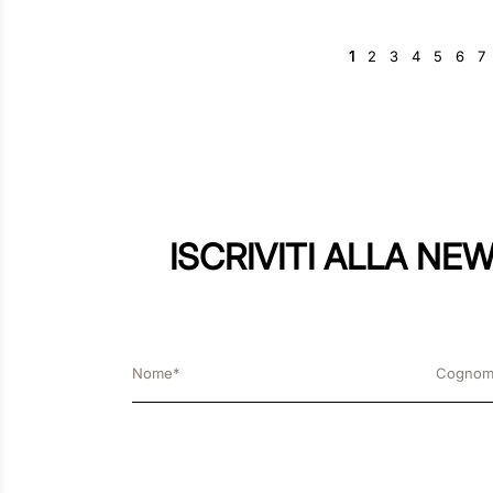
56 cm|7 inches
57 cm|7-1/8 inches
1
2
3
4
5
6
7
58 cm|7-1/4 inches
Visualizza altri 4
ISCRIVITI ALLA NE
Finitura