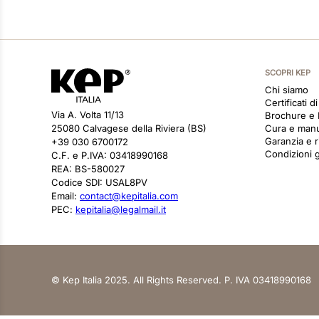
Finitura Calotta
SCOPRI KEP
Chi siamo
Certificati d
Via A. Volta 11/13
Brochure e
25080 Calvagese della Riviera (BS)
Cura e man
Garanzia e r
+39 030 6700172
Condizioni g
C.F. e P.IVA: 03418990168
REA: BS-580027
Codice SDI: USAL8PV
Email:
contact@kepitalia.com
PEC:
kepitalia@legalmail.it
Finitura Targhetta
© Kep Italia 2025. All Rights Reserved. P. IVA 03418990168