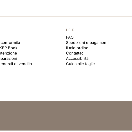
HELP
FAQ
i conformità
Spedizioni e pagamenti
 KEP Book
Il mio ordine
utenzione
Contattaci
iparazioni
Accessibilità
enerali di vendita
Guida alle taglie