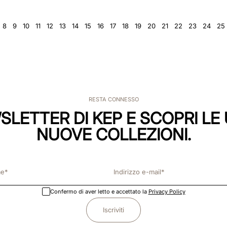
8
9
10
11
12
13
14
15
16
17
18
19
20
21
22
23
24
25
RESTA CONNESSO
WSLETTER DI KEP E SCOPRI LE 
NUOVE COLLEZIONI.
Confermo di aver letto e accettato la
Privacy Policy
Iscriviti