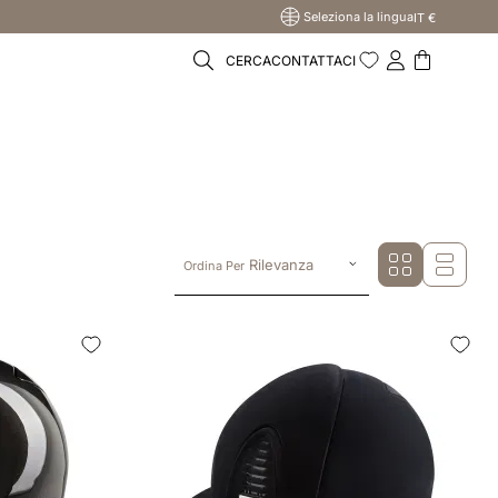
Seleziona la lingua
IT €
CERCA
CONTATTACI
Rilevanza
Ordina Per