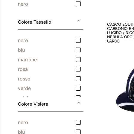
nero
azzurro
Visualizza altri 2
Colore Tassello
CASCO EQUIT
CARBONIO E-
LUCIDO / 3 C
NEBULA ORO /
nero
LARGE
blu
marrone
rosa
rosso
verde
grigio
Colore Visiera
bianco
oro
nero
beige
blu