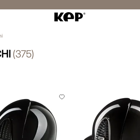
hi
HI
375