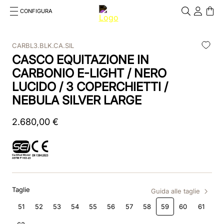
CONFIGURA
Cosa stai cercando?
Cancella
CARBL3.BLK.CA.SIL
CASCO EQUITAZIONE IN
RICERCHE PIÙ FREQUENTI
CARBONIO E-LIGHT / NERO
1
.
kep cromo 2 0
LUCIDO / 3 COPERCHIETTI /
NEBULA SILVER LARGE
2
.
kep
2
.
3
680
.
helmet
,
00
€
4
.
inserti
5
.
polo
6
.
accessori
Taglie
Guida alle taglie
51
52
53
54
55
56
57
58
59
60
61
7
.
front