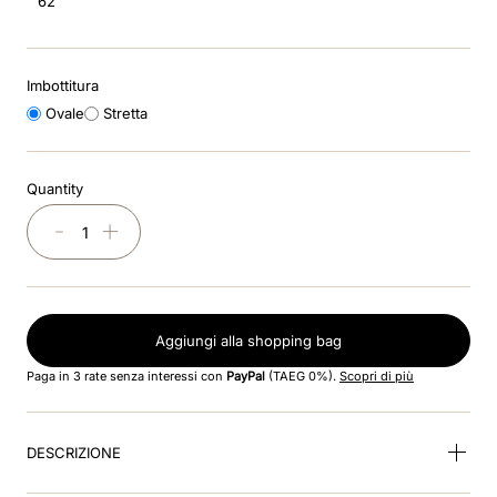
62
8
.
visor
9
.
kep nero
Imbottitura
10
.
kep cromo
Ovale
Stretta
Quantity
－
＋
Aggiungi alla shopping bag
Paga in 3 rate senza interessi con
PayPal
(TAEG 0%).
Scopri di più
DESCRIZIONE