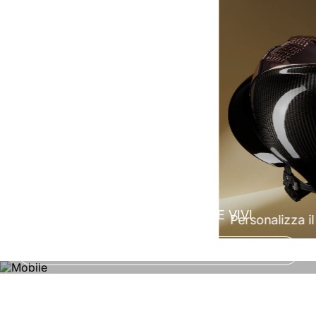
100% Made in Italy
CONFIGURA ORA IL TUO CASCO E VIVI
Personalizza il 
L’ESPERIENZA SU MISURA!
Configura Ora