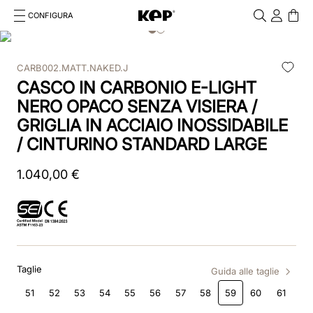
CONFIGURA
Cosa stai cercando?
Cancella
CARB002.MATT.NAKED.J
RICERCHE PIÙ FREQUENTI
CASCO IN CARBONIO E-LIGHT
1
.
kep cromo 2 0
NERO OPACO SENZA VISIERA /
GRIGLIA IN ACCIAIO INOSSIDABILE
2
.
kep
/ CINTURINO STANDARD LARGE
3
.
inserti
1
.
040
,
00
€
4
.
nova
5
.
casco
6
.
kep nero
Taglie
Guida alle taglie
7
.
cromo
51
52
53
54
55
56
57
58
59
60
61
8
.
visor