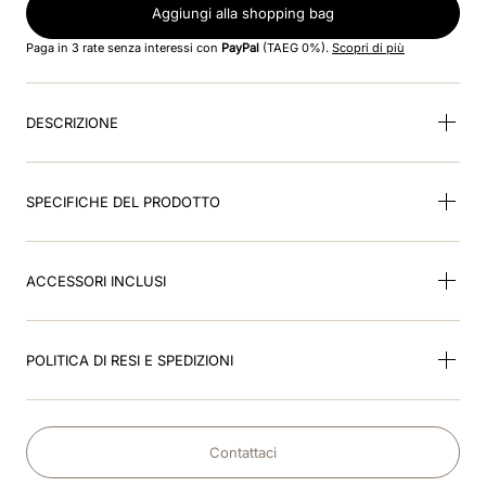
Aggiungi alla shopping bag
9
.
visor
Paga in 3 rate senza interessi con
PayPal
(TAEG 0%).
Scopri di più
10
.
kep nero
DESCRIZIONE
SPECIFICHE DEL PRODOTTO
ACCESSORI INCLUSI
POLITICA DI RESI E SPEDIZIONI
Contattaci