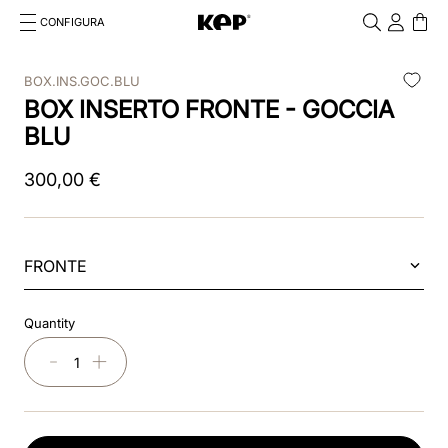
CONFIGURA
Cosa stai cercando?
Cancella
BOX.INS.GOC.BLU
BOX INSERTO FRONTE - GOCCIA
RICERCHE PIÙ FREQUENTI
BLU
1
.
kep cromo 2 0
300
,
00
€
2
.
smart nova
3
.
helmet
FRONTE
4
.
inserti
5
.
polo
Quantity
6
.
casco
－
＋
7
.
smart
8
.
accessori