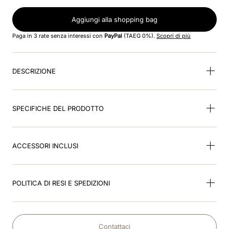
8
.
accessori
Aggiungi alla shopping bag
9
.
visor
Paga in 3 rate senza interessi con
PayPal
(TAEG 0%).
Scopri di più
10
.
kep nero
DESCRIZIONE
SPECIFICHE DEL PRODOTTO
ACCESSORI INCLUSI
POLITICA DI RESI E SPEDIZIONI
Contattaci