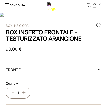
CONFIGURA
Cosa stai cercando?
Cancella
BOX.INS.G.ORA
RICERCHE PIÙ FREQUENTI
BOX INSERTO FRONTALE -
1
.
kep cromo 2 0
TESTURIZZATO ARANCIONE
2
.
smart nova
90
,
00
€
3
.
helmet
4
.
inserti
FRONTE
5
.
polo
Quantity
6
.
casco
－
＋
7
.
smart