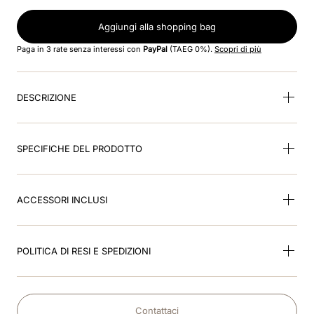
8
.
smart
Aggiungi alla shopping bag
9
.
kep nero
Paga in 3 rate senza interessi con
PayPal
(TAEG 0%).
Scopri di più
10
.
nebula
DESCRIZIONE
SPECIFICHE DEL PRODOTTO
ACCESSORI INCLUSI
POLITICA DI RESI E SPEDIZIONI
Contattaci