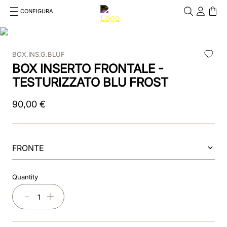
CONFIGURA
Cosa stai cercando?
Cancella
BOX.INS.G.BLUF
RICERCHE PIÙ FREQUENTI
BOX INSERTO FRONTALE -
1
.
kep cromo 2 0
TESTURIZZATO BLU FROST
2
.
helmet
90
,
00
€
3
.
kep
4
.
smart nova
FRONTE
5
.
accessori
Quantity
6
.
inserti
－
＋
7
.
casco