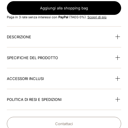
Aggiungi alla shopping bag
9
.
kep nero
Paga in 3 rate senza interessi con
PayPal
(TAEG 0%).
Scopri di più
10
.
kep cromo
DESCRIZIONE
SPECIFICHE DEL PRODOTTO
ACCESSORI INCLUSI
POLITICA DI RESI E SPEDIZIONI
Contattaci