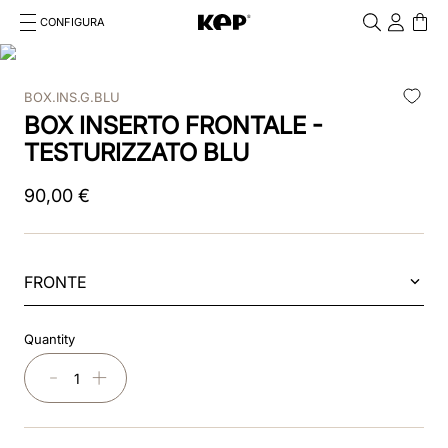
CONFIGURA
Cosa stai cercando?
Cancella
BOX.INS.G.BLU
RICERCHE PIÙ FREQUENTI
BOX INSERTO FRONTALE -
1
.
kep cromo 2 0
TESTURIZZATO BLU
2
.
kep
90
,
00
€
3
.
helmet
4
.
inserti
FRONTE
5
.
polo
Quantity
6
.
accessori
－
＋
7
.
front
8
.
visor