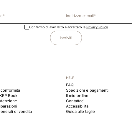
Confermo di aver letto e accettato la
Privacy Policy
Iscriviti
HELP
FAQ
i conformità
Spedizioni e pagamenti
 KEP Book
Il mio ordine
utenzione
Contattaci
iparazioni
Accessibilità
enerali di vendita
Guida alle taglie