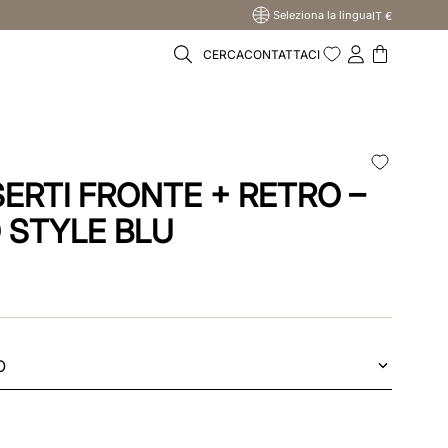
Seleziona la lingua
IT €
CERCA
CONTATTACI
U
SERTI FRONTE + RETRO –
 STYLE BLU
O