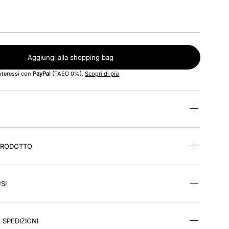
Aggiungi alla shopping bag
interessi con
PayPal
(TAEG 0%).
Scopri di più
 PRODOTTO
SI
E SPEDIZIONI