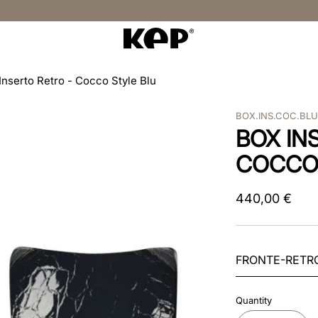
Inserto Retro - Cocco Style Blu
BOX.INS.COC.BL
BOX IN
COCCO
440
,
00
€
FRONTE-RETR
Quantity