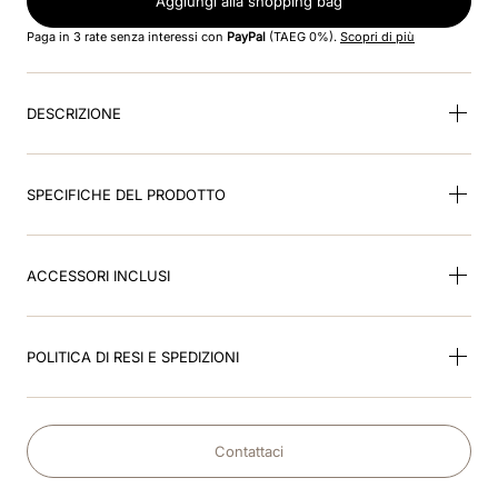
Aggiungi alla shopping bag
Paga in 3 rate senza interessi con
PayPal
(TAEG 0%).
Scopri di più
9
.
kep nero
10
.
kep cromo
DESCRIZIONE
SPECIFICHE DEL PRODOTTO
ACCESSORI INCLUSI
POLITICA DI RESI E SPEDIZIONI
Contattaci