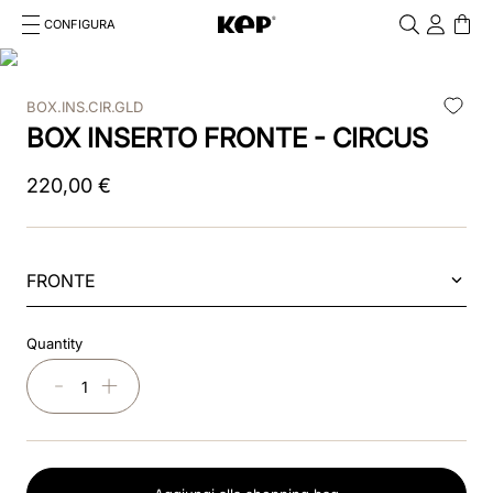
CONFIGURA
Cosa stai cercando?
Cancella
BOX.INS.CIR.GLD
RICERCHE PIÙ FREQUENTI
BOX INSERTO FRONTE - CIRCUS
1
.
kep cromo 2 0
220
,
00
€
2
.
kep
3
.
helmet
FRONTE
4
.
inserti
Quantity
5
.
polo
－
＋
6
.
accessori
7
.
front
8
.
visor