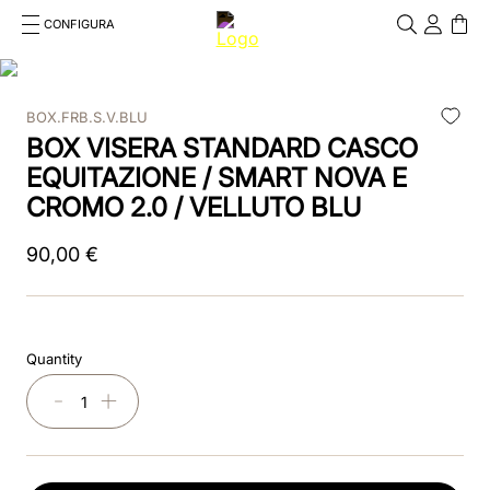
CONFIGURA
Cosa stai cercando?
Cancella
BOX.FRB.S.V.BLU
RICERCHE PIÙ FREQUENTI
BOX VISERA STANDARD CASCO
1
.
kep cromo 2 0
EQUITAZIONE / SMART NOVA E
CROMO 2.0 / VELLUTO BLU
2
.
helmet
90
,
00
€
3
.
kep
4
.
smart nova
5
.
accessori
Quantity
－
＋
6
.
inserti
7
.
casco