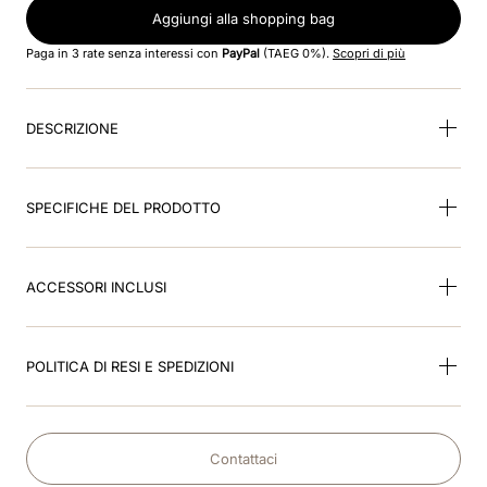
8
.
smart
Aggiungi alla shopping bag
Paga in 3 rate senza interessi con
PayPal
(TAEG 0%).
Scopri di più
9
.
kep nero
10
.
nebula
DESCRIZIONE
SPECIFICHE DEL PRODOTTO
ACCESSORI INCLUSI
POLITICA DI RESI E SPEDIZIONI
Contattaci