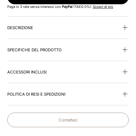
8
.
visor
Paga in 3 rate senza interessi con
PayPal
(TAEG 0%).
Scopri di più
9
.
kep nero
DESCRIZIONE
10
.
kep cromo
SPECIFICHE DEL PRODOTTO
ACCESSORI INCLUSI
POLITICA DI RESI E SPEDIZIONI
Contattaci