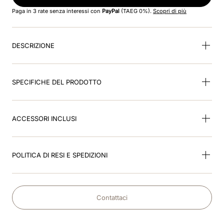
8
.
accessori
Paga in 3 rate senza interessi con
PayPal
(TAEG 0%).
Scopri di più
9
.
visor
DESCRIZIONE
10
.
kep nero
SPECIFICHE DEL PRODOTTO
ACCESSORI INCLUSI
POLITICA DI RESI E SPEDIZIONI
Contattaci