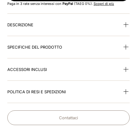
Paga in 3 rate senza interessi con
PayPal
(TAEG 0%).
Scopri di più
9
.
kep nero
DESCRIZIONE
10
.
kep cromo
SPECIFICHE DEL PRODOTTO
ACCESSORI INCLUSI
POLITICA DI RESI E SPEDIZIONI
Contattaci