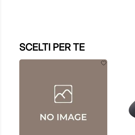
SCELTI PER TE
60
,
00
€