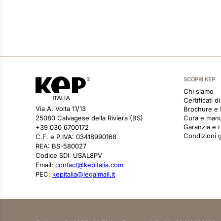
SCOPRI KEP
Chi siamo
Certificati d
Via A. Volta 11/13
Brochure e
25080 Calvagese della Riviera (BS)
Cura e man
Garanzia e r
+39 030 6700172
Condizioni g
C.F. e P.IVA: 03418990168
REA: BS-580027
Codice SDI: USAL8PV
Email:
contact@kepitalia.com
PEC:
kepitalia@legalmail.it