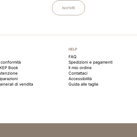
Iscriviti
HELP
FAQ
i conformità
Spedizioni e pagamenti
 KEP Book
Il mio ordine
utenzione
Contattaci
iparazioni
Accessibilità
enerali di vendita
Guida alle taglie