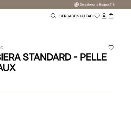
Seleziona la lingua
IT €
CERCA
CONTATTACI
RD
SIERA STANDARD - PELLE
AUX