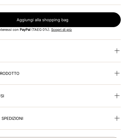
Aggiungi alla shopping bag
interessi con
PayPal
(TAEG 0%).
Scopri di più
 PRODOTTO
SI
E SPEDIZIONI