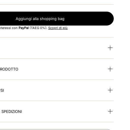
Aggiungi alla shopping bag
interessi con
PayPal
(TAEG 0%).
Scopri di più
 PRODOTTO
SI
E SPEDIZIONI