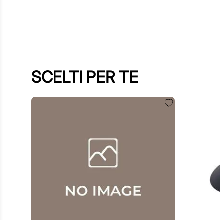
SCELTI PER TE
60
,
00
€