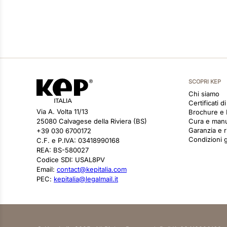
SCOPRI KEP
Chi siamo
Certificati d
Via A. Volta 11/13
Brochure e
25080 Calvagese della Riviera (BS)
Cura e man
Garanzia e r
+39 030 6700172
Condizioni g
C.F. e P.IVA: 03418990168
REA: BS-580027
Codice SDI: USAL8PV
Email:
contact@kepitalia.com
PEC:
kepitalia@legalmail.it