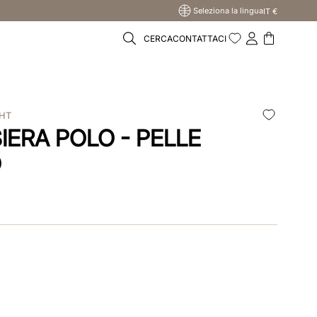
Seleziona la lingua
IT €
CERCA
CONTATTACI
WHT
SIERA POLO - PELLE
O