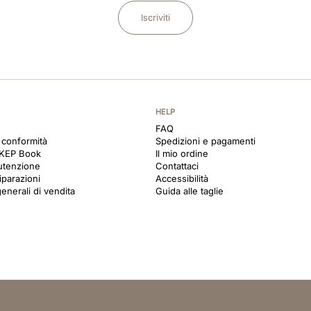
Iscriviti
HELP
FAQ
i conformità
Spedizioni e pagamenti
 KEP Book
Il mio ordine
utenzione
Contattaci
iparazioni
Accessibilità
enerali di vendita
Guida alle taglie