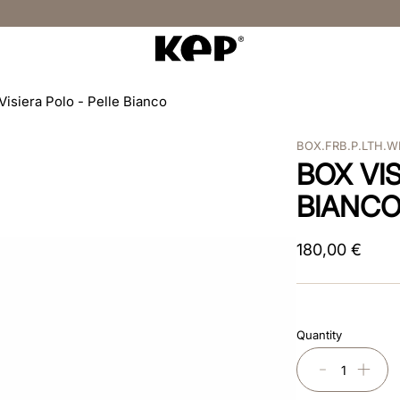
Visiera Polo - Pelle Bianco
BOX.FRB.P.LTH.
BOX VI
BIANC
180
,
00
€
Quantity
－
＋