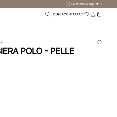
Seleziona la lingua
IT €
CERCA
CONTATTACI
RY
SIERA POLO - PELLE