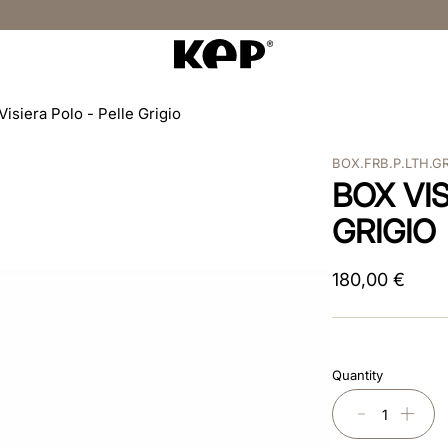
Visiera Polo - Pelle Grigio
BOX.FRB.P.LTH.G
BOX VI
GRIGIO
180
,
00
€
Quantity
－
＋