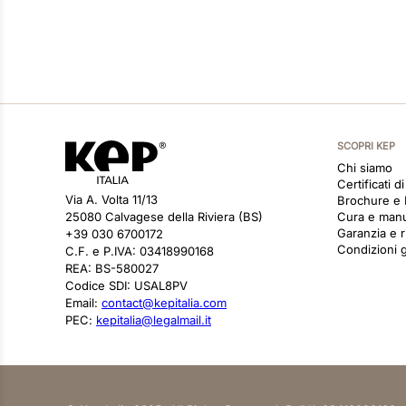
SCOPRI KEP
Chi siamo
Certificati d
Via A. Volta 11/13
Brochure e
25080 Calvagese della Riviera (BS)
Cura e man
Garanzia e r
+39 030 6700172
Condizioni g
C.F. e P.IVA: 03418990168
REA: BS-580027
Codice SDI: USAL8PV
Email:
contact@kepitalia.com
PEC:
kepitalia@legalmail.it