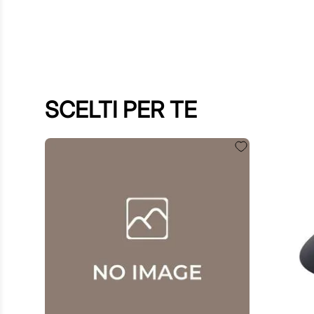
SCELTI PER TE
60
,
00
€