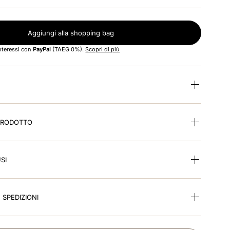
Aggiungi alla shopping bag
interessi con
PayPal
(TAEG 0%).
Scopri di più
 PRODOTTO
SI
E SPEDIZIONI