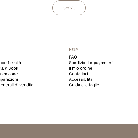
Iscriviti
HELP
FAQ
i conformità
Spedizioni e pagamenti
 KEP Book
Il mio ordine
utenzione
Contattaci
iparazioni
Accessibilità
enerali di vendita
Guida alle taglie