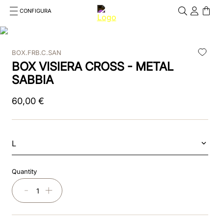
CONFIGURA
Cosa stai cercando?
Cancella
BOX.FRB.C.SAN
RICERCHE PIÙ FREQUENTI
BOX VISIERA CROSS - METAL
1
.
kep cromo 2 0
SABBIA
2
.
kep
60
,
00
€
3
.
helmet
4
.
inserti
L
5
.
polo
Quantity
6
.
accessori
－
＋
7
.
front