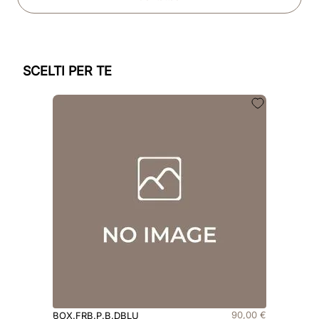
SCELTI PER TE
90
,
00
€
BOX.FRB.P.B.DBLU