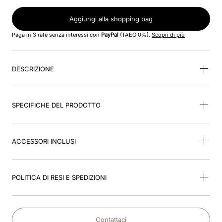
8
.
visor
Aggiungi alla shopping bag
9
.
kep nero
Paga in 3 rate senza interessi con
PayPal
(TAEG 0%).
Scopri di più
10
.
kep cromo
DESCRIZIONE
SPECIFICHE DEL PRODOTTO
ACCESSORI INCLUSI
POLITICA DI RESI E SPEDIZIONI
Contattaci