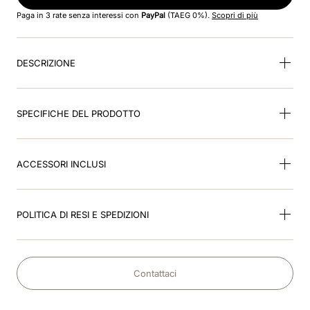
8
.
black
Paga in 3 rate senza interessi con
PayPal
(TAEG 0%).
Scopri di più
9
.
kep nero
DESCRIZIONE
10
.
kep cromo
SPECIFICHE DEL PRODOTTO
ACCESSORI INCLUSI
POLITICA DI RESI E SPEDIZIONI
Contattaci