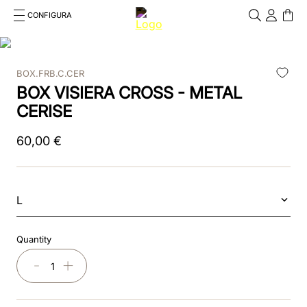
CONFIGURA
Cosa stai cercando?
Cancella
BOX.FRB.C.CER
RICERCHE PIÙ FREQUENTI
BOX VISIERA CROSS - METAL
1
.
kep cromo 2 0
CERISE
2
.
smart nova
60
,
00
€
3
.
helmet
4
.
inserti
L
5
.
polo
Quantity
6
.
casco
－
＋
7
.
smart