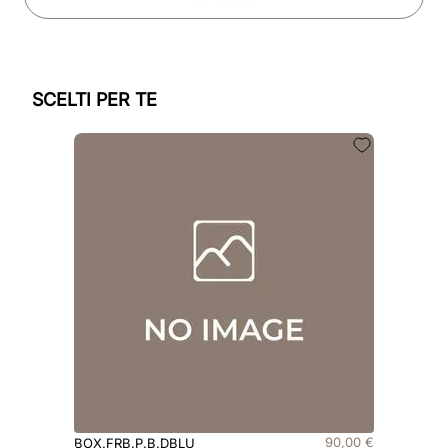
SCELTI PER TE
90
,
00
€
BOX.FRB.P.B.DBLU