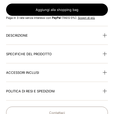
8
.
accessori
Aggiungi alla shopping bag
9
.
visor
Paga in 3 rate senza interessi con
PayPal
(TAEG 0%).
Scopri di più
10
.
kep nero
DESCRIZIONE
SPECIFICHE DEL PRODOTTO
ACCESSORI INCLUSI
POLITICA DI RESI E SPEDIZIONI
Contattaci