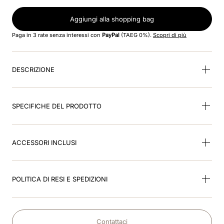
8
.
smart
Aggiungi alla shopping bag
9
.
kep nero
Paga in 3 rate senza interessi con
PayPal
(TAEG 0%).
Scopri di più
10
.
nebula
DESCRIZIONE
SPECIFICHE DEL PRODOTTO
ACCESSORI INCLUSI
POLITICA DI RESI E SPEDIZIONI
Contattaci