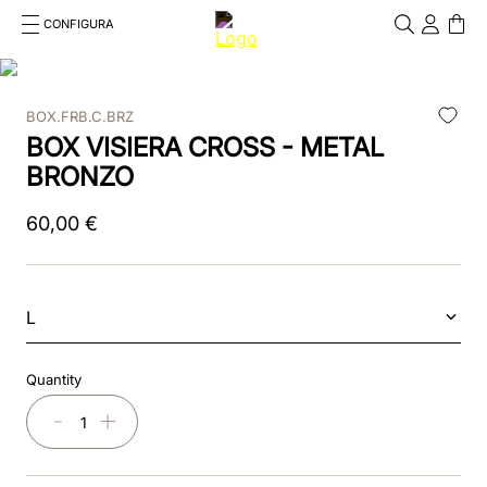
CONFIGURA
Cosa stai cercando?
Cancella
BOX.FRB.C.BRZ
RICERCHE PIÙ FREQUENTI
BOX VISIERA CROSS - METAL
1
.
kep cromo 2 0
BRONZO
2
.
helmet
60
,
00
€
3
.
kep
4
.
smart nova
L
5
.
accessori
Quantity
6
.
inserti
－
＋
7
.
casco