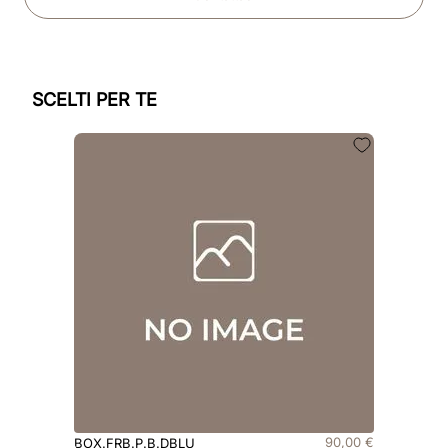
SCELTI PER TE
90
,
00
€
BOX.FRB.P.B.DBLU