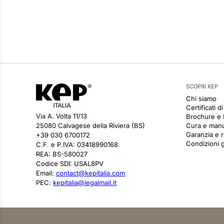
SCOPRI KEP
Chi siamo
Certificati d
Via A. Volta 11/13
Brochure e
25080 Calvagese della Riviera (BS)
Cura e man
Garanzia e r
+39 030 6700172
Condizioni g
C.F. e P.IVA: 03418990168
REA: BS-580027
Codice SDI: USAL8PV
Email:
contact@kepitalia.com
PEC:
kepitalia@legalmail.it