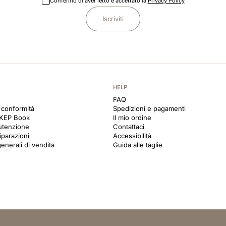
Confermo di aver letto e accettato la
Privacy Policy
Iscriviti
HELP
FAQ
i conformità
Spedizioni e pagamenti
 KEP Book
Il mio ordine
utenzione
Contattaci
iparazioni
Accessibilità
enerali di vendita
Guida alle taglie