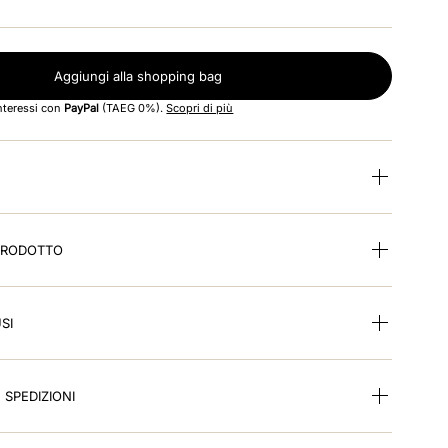
Aggiungi alla shopping bag
interessi con
PayPal
(TAEG 0%).
Scopri di più
 PRODOTTO
SI
E SPEDIZIONI