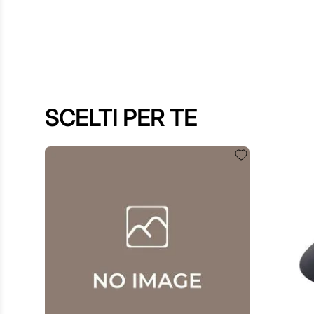
SCELTI PER TE
60
,
00
€