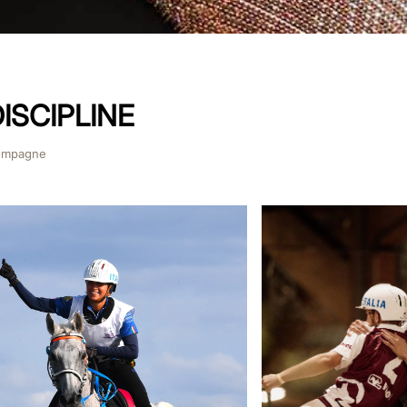
ISCIPLINE
compagne
DRI