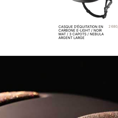
2
680
,
00
€
2
710
 D’ÉQUITATION EN
CASQUE D’ÉQUITATION EN
E E-LIGHT / NOIR
CARBONE E-LIGHT / NOIR
3 CAPOTS / NEBULA
MAT / 3 CAPOTS / NEBULA
 LARGE
ARGENT / VISIÈRE POLO
LARGE