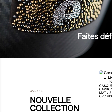
Faites déf
2
710
,
00
€
CASQUE D’ÉQUITATION EN
CARBONE E-LIGHT / NOIR
CASQUES
MAT / 3 CAPOTS / NEBULA
OR / VISIÈRE POLO LARGE
NOUVELLE
COLLECTION