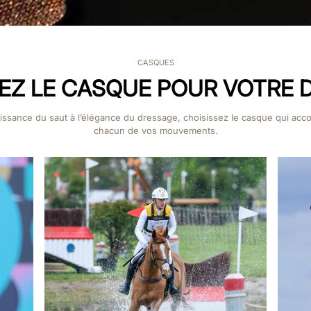
CASQUES
EZ LE CASQUE POUR VOTRE D
uissance du saut à l’élégance du dressage, choisissez le casque qui ac
chacun de vos mouvements.