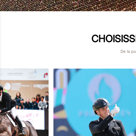
CHOISISS
De la p