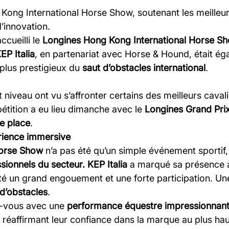
 Kong International Horse Show, soutenant les meilleur
’innovation.
ccueilli le
Longines Hong Kong International Horse S
EP Italia
, en partenariat avec Horse & Hound, était ég
plus prestigieux du
saut d’obstacles international
.
t niveau ont vu s’affronter certains des meilleurs caval
pétition a eu lieu dimanche avec le
Longines Grand Pri
e place
.
rience immersive
Horse Show
n’a pas été qu’un simple événement sportif
sionnels du secteur. KEP Italia
a marqué sa présence a
cité un grand engouement et une forte participation. U
 d’obstacles
.
z-vous avec une
performance équestre impressionnan
, réaffirmant leur confiance dans la marque au plus hau