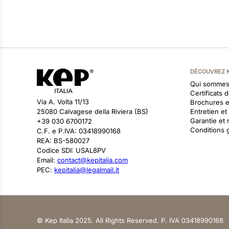
DÉCOUVREZ 
Qui sommes
Certificats 
Via A. Volta 11/13
Brochures 
25080 Calvagese della Riviera (BS)
Entretien e
Garantie et 
+39 030 6700172
Conditions 
C.F. e P.IVA: 03418990168
REA: BS-580027
Codice SDI: USAL8PV
Email:
contact@kepitalia.com
PEC:
kepitalia@legalmail.it
© Kep Italia 2025. All Rights Reserved. P. IVA 03418990168