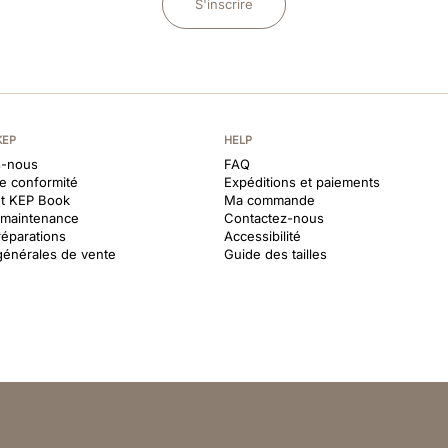
S'inscrire
KEP
HELP
-nous
FAQ
de conformité
Expéditions et paiements
et KEP Book
Ma commande
t maintenance
Contactez-nous
réparations
Accessibilité
générales de vente
Guide des tailles