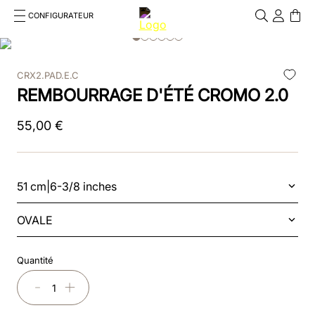
CONFIGURATEUR
Cosa stai cercando?
Cancella
CRX2.PAD.E.C
RECHERCHES FRÉQUENTES
REMBOURRAGE D'ÉTÉ CROMO 2.0
1
.
kep cromo 2 0
55
,
00
€
2
.
helmet
3
.
inserti
51 cm|6-3/8 inches
4
.
polo
OVALE
5
.
accessori
Quantité
6
.
front
－
＋
7
.
visor