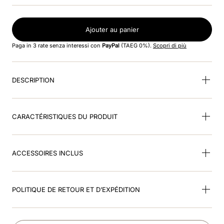
8
.
black
9
.
kep nero
Ajouter au panier
Paga in 3 rate senza interessi con
PayPal
(TAEG 0%).
Scopri di più
10
.
kep cromo
DESCRIPTION
CARACTÉRISTIQUES DU PRODUIT
ACCESSOIRES INCLUS
POLITIQUE DE RETOUR ET D’EXPÉDITION