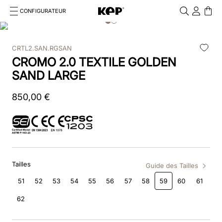
CONFIGURATEUR
Cosa stai cercando?
Cancella
CRTL2.SAN.RGSAN
RECHERCHES FRÉQUENTES
CROMO 2.0 TEXTILE GOLDEN
1
.
kep cromo 2 0
SAND LARGE
2
.
helmet
850
,
00
€
3
.
kep
4
.
smart nova
5
.
accessori
Tailles
Guide des Tailles
6
.
inserti
51
52
53
54
55
56
57
58
59
60
61
62
7
.
casco
8
.
smart