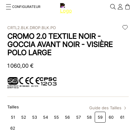
CONFIGURATEUR
Cosa stai cercando?
Cancella
CRTL2.BLK.DROP.BLK.PO
CROMO 2.0 TEXTILE NOIR -
RECHERCHES FRÉQUENTES
GOCCIA AVANT NOIR - VISIÈRE
1
.
bombe
POLO LARGE
2
.
casque
1
060
,
00
€
3
.
casque visiere polo
4
.
chromo
5
.
beige
Tailles
Guide des Tailles
6
.
insert
51
52
53
54
55
56
57
58
59
60
61
7
.
box visiera polo
62