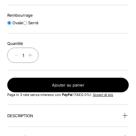
8
.
dressage
Rembourrage
9
.
cromo 2
Ovale
Serré
10
.
bombe noir brillant
Quantité
－
＋
Ajouter au panier
Paga in 3 rate senza interessi con
PayPal
(TAEG 0%).
Scopri di più
DESCRIPTION