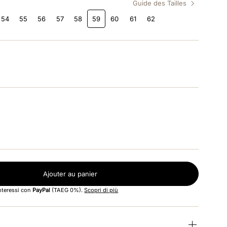
Guide des Tailles
54
55
56
57
58
59
60
61
62
Ajouter au panier
interessi con
PayPal
(TAEG 0%).
Scopri di più