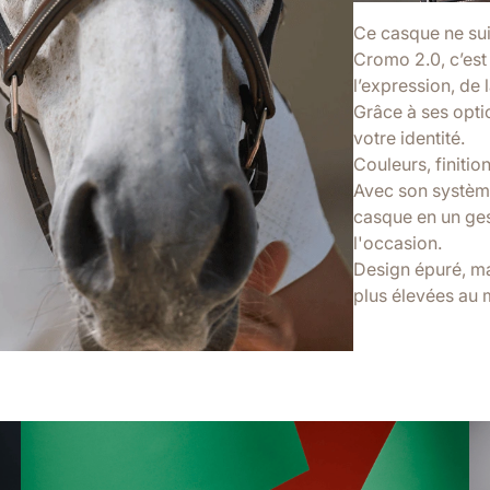
Ce casque ne suit
Cromo 2.0, c’est 
l’expression, de l
Grâce à ses optio
votre identité.
Couleurs, finitio
Avec son système
casque en un ges
l'occasion.
Design épuré, ma
plus élevées au