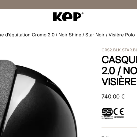
e d’équitation Cromo 2.0 / Noir Shine / Star Noir / Visière Polo
CRS2.BLK.STAR.B
CASQUE
2.0 / N
VISIÈR
740
,
00
€