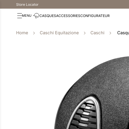
Store Locator
CASQUES
ACCESSORIES
CONFIGURATEUR
Caschi Equitazione
Caschi
Casqu