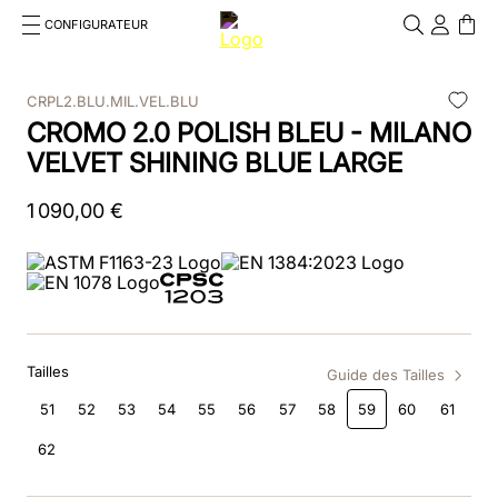
CONFIGURATEUR
Cosa stai cercando?
Cancella
CRPL2.BLU.MIL.VEL.BLU
CROMO 2.0 POLISH BLEU - MILANO
RECHERCHES FRÉQUENTES
VELVET SHINING BLUE LARGE
1
.
casque
1
090
,
00
€
2
.
accessori
3
.
dressage
4
.
chromo
5
.
cromo 1
Tailles
Guide des Tailles
51
52
53
54
55
56
57
58
59
60
61
6
.
insert
62
7
.
polo visor