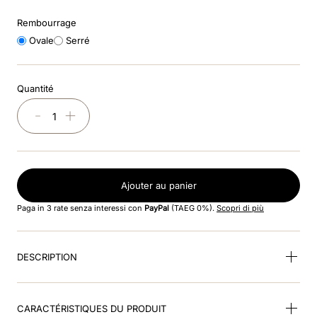
8
.
smart nova riding helmet
Rembourrage
9
.
rose
Ovale
Serré
10
.
frontino jockey
Quantité
－
＋
Ajouter au panier
Paga in 3 rate senza interessi con
PayPal
(TAEG 0%).
Scopri di più
DESCRIPTION
CARACTÉRISTIQUES DU PRODUIT