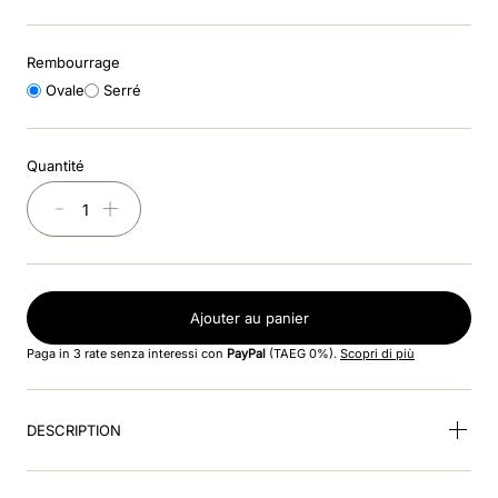
9
.
box visiera polo
Rembourrage
Ovale
Serré
10
.
cromo 2
Quantité
－
＋
Ajouter au panier
Paga in 3 rate senza interessi con
PayPal
(TAEG 0%).
Scopri di più
DESCRIPTION