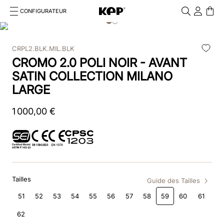
CONFIGURATEUR
Cosa stai cercando?
Cancella
CRPL2.BLK.MIL.BLK
RECHERCHES FRÉQUENTES
CROMO 2.0 POLI NOIR - AVANT
1
.
bombe
SATIN COLLECTION MILANO
LARGE
2
.
casque
1
000
,
00
€
3
.
casque visiere polo
4
.
chromo
5
.
beige
Tailles
6
.
smart polish
Guide des Tailles
51
52
53
54
55
56
57
58
59
60
61
7
.
insert
62
8
.
smart nova riding helmet