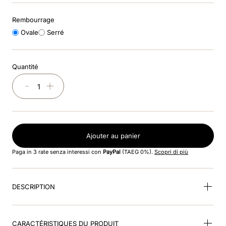
8
.
smart polish
Rembourrage
9
.
polo visor
Ovale
Serré
10
.
smart nova riding helmet
Quantité
－
＋
Ajouter au panier
Paga in 3 rate senza interessi con
PayPal
(TAEG 0%).
Scopri di più
DESCRIPTION
CARACTÉRISTIQUES DU PRODUIT