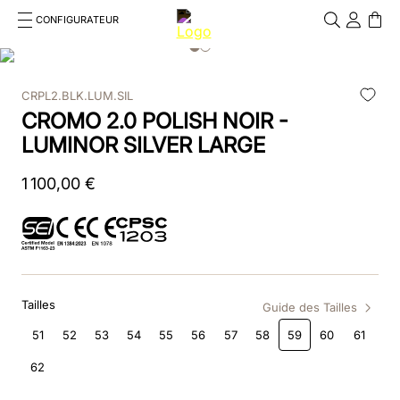
CONFIGURATEUR
Cosa stai cercando?
Cancella
CRPL2.BLK.LUM.SIL
RECHERCHES FRÉQUENTES
CROMO 2.0 POLISH NOIR -
1
.
casque
LUMINOR SILVER LARGE
2
.
bombe
1
100
,
00
€
3
.
dressage
4
.
chromo
5
.
beige
Tailles
Guide des Tailles
6
.
cromo 2
51
52
53
54
55
56
57
58
59
60
61
62
7
.
insert