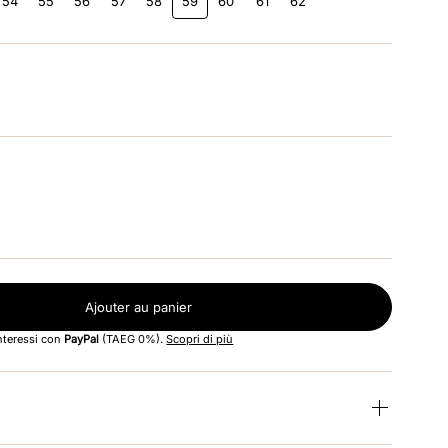
54
55
56
57
58
59
60
61
62
Ajouter au panier
interessi con
PayPal
(TAEG 0%).
Scopri di più