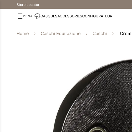
Store Locator
CASQUES
ACCESSORIES
CONFIGURATEUR
Caschi Equitazione
Caschi
Cromo