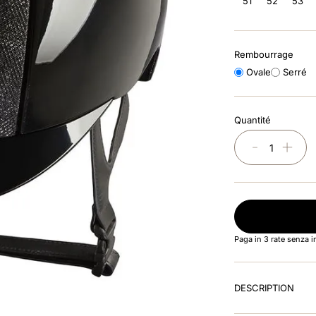
51
52
53
Rembourrage
Ovale
Serré
Quantité
－
＋
Paga in 3 rate senza 
DESCRIPTION