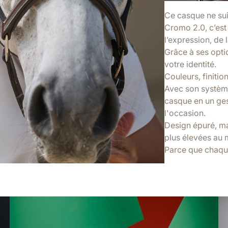
Ce casque ne suit
Cromo 2.0, c’est 
l’expression, de l
Grâce à ses optio
votre identité.
Couleurs, finitio
Avec son système
casque en un ges
l'occasion.
Design épuré, ma
plus élevées au
Parce que chaqu