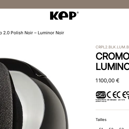
 2.0 Polish Noir – Luminor Noir
CRPL2.BLK.LUM.B
CROMO 
LUMINO
1
100
,
00
€
Tailles