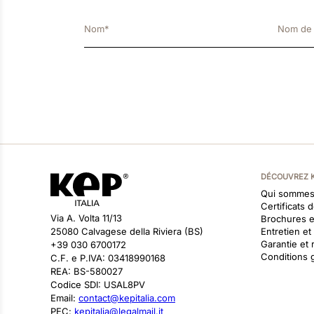
DÉCOUVREZ 
Qui sommes
Certificats 
Via A. Volta 11/13
Brochures 
25080 Calvagese della Riviera (BS)
Entretien e
Garantie et 
+39 030 6700172
Conditions 
C.F. e P.IVA: 03418990168
REA: BS-580027
Codice SDI: USAL8PV
Email:
contact@kepitalia.com
PEC:
kepitalia@legalmail.it