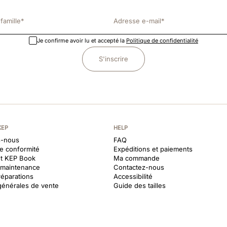
Je confirme avoir lu et accepté la
Politique de confidentialité
S'inscrire
KEP
HELP
-nous
FAQ
de conformité
Expéditions et paiements
et KEP Book
Ma commande
t maintenance
Contactez-nous
réparations
Accessibilité
générales de vente
Guide des tailles