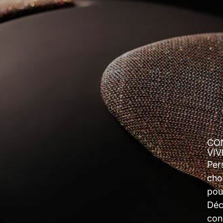
CO
VIV
Per
choi
pou
Déco
con