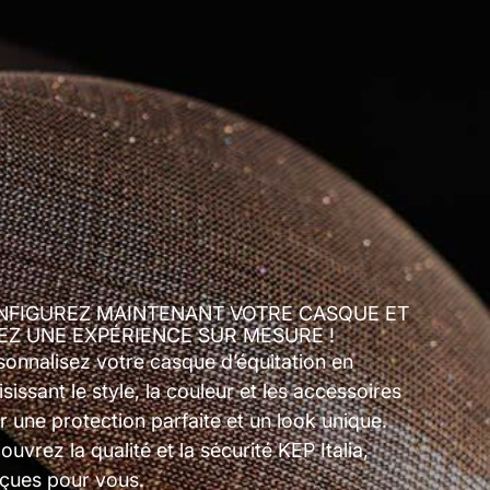
NFIGUREZ MAINTENANT VOTRE CASQUE ET
EZ UNE EXPÉRIENCE SUR MESURE !
sonnalisez votre casque d’équitation en
sissant le style, la couleur et les accessoires
r une protection parfaite et un look unique.
uvrez la qualité et la sécurité KEP Italia,
çues pour vous.