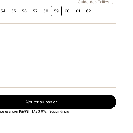
Guide des Tailles
54
55
56
57
58
59
60
61
62
Ajouter au panier
interessi con
PayPal
(TAEG 0%).
Scopri di più