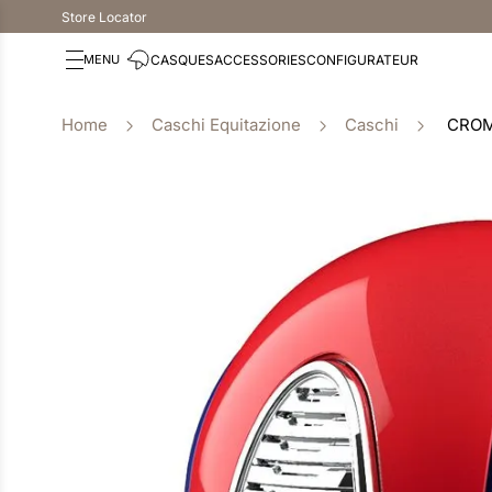
Store Locator
CASQUES
ACCESSORIES
CONFIGURATEUR
Caschi Equitazione
Caschi
CROM