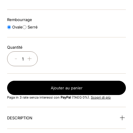
8
.
smart nova riding helmet
9
.
cromo 2
Rembourrage
Ovale
Serré
10
.
box visiera polo
Quantité
－
＋
Ajouter au panier
Paga in 3 rate senza interessi con
PayPal
(TAEG 0%).
Scopri di più
DESCRIPTION