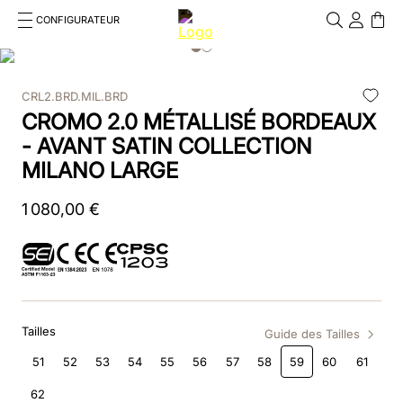
CONFIGURATEUR
Cosa stai cercando?
Cancella
CRL2.BRD.MIL.BRD
RECHERCHES FRÉQUENTES
CROMO 2.0 MÉTALLISÉ BORDEAUX
1
.
bombe
- AVANT SATIN COLLECTION
MILANO LARGE
2
.
casque
1
080
,
00
€
3
.
casque visiere polo
4
.
chromo
5
.
beige
Tailles
6
.
smart polish
Guide des Tailles
51
52
53
54
55
56
57
58
59
60
61
7
.
insert
62