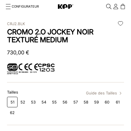
CONFIGURATEUR
Cosa stai cercando?
Cancella
CRJ2.BLK
CROMO 2.O JOCKEY NOIR
RECHERCHES FRÉQUENTES
TEXTURÉ MEDIUM
1
.
kep cromo 2 0
730
,
00
€
2
.
helmet
3
.
kep
4
.
smart nova
Tailles
5
.
accessori
Guide des Tailles
51
52
53
54
55
56
57
58
59
60
61
6
.
inserti
62
7
.
casco
8
.
smart