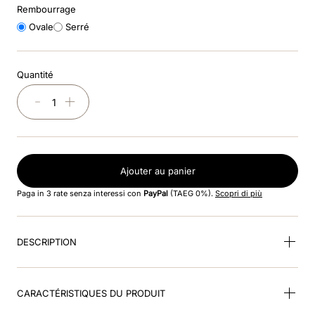
Rembourrage
Ovale
Serré
9
.
kep nero
10
.
nebula
Quantité
－
＋
Ajouter au panier
Paga in 3 rate senza interessi con
PayPal
(TAEG 0%).
Scopri di più
DESCRIPTION
CARACTÉRISTIQUES DU PRODUIT