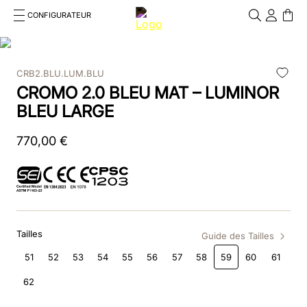
CONFIGURATEUR
Cosa stai cercando?
Cancella
CRB2.BLU.LUM.BLU
RECHERCHES FRÉQUENTES
CROMO 2.0 BLEU MAT – LUMINOR
1
.
bombe
BLEU LARGE
2
.
casque
770
,
00
€
3
.
casque visiere polo
4
.
chromo
5
.
beige
Tailles
Guide des Tailles
6
.
smart polish
51
52
53
54
55
56
57
58
59
60
61
62
7
.
insert