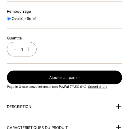
8
.
smart nova riding helmet
Rembourrage
9
.
cromo 2
Ovale
Serré
10
.
box visiera polo
Quantité
－
＋
Ajouter au panier
Paga in 3 rate senza interessi con
PayPal
(TAEG 0%).
Scopri di più
DESCRIPTION
CARACTÉRISTIQUES DU PRODUIT