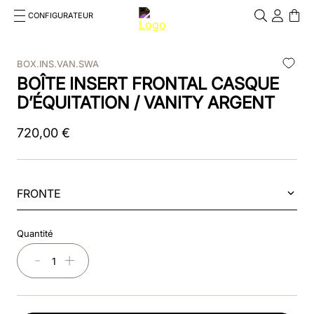
CONFIGURATEUR
Cosa stai cercando?
Cancella
BOX.INS.VAN.SWA
BOÎTE INSERT FRONTAL CASQUE
RECHERCHES FRÉQUENTES
D’ÉQUITATION / VANITY ARGENT
1
.
kep cromo 2 0
720
,
00
€
2
.
helmet
3
.
kep
FRONTE
4
.
smart nova
5
.
accessori
Quantité
6
.
inserti
－
＋
7
.
casco