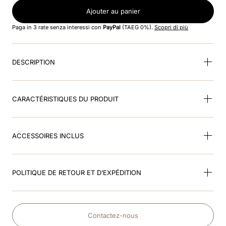
8
.
smart
Ajouter au panier
9
.
kep nero
Paga in 3 rate senza interessi con
PayPal
(TAEG 0%).
Scopri di più
10
.
nebula
DESCRIPTION
CARACTÉRISTIQUES DU PRODUIT
ACCESSOIRES INCLUS
POLITIQUE DE RETOUR ET D’EXPÉDITION
Contactez-nous