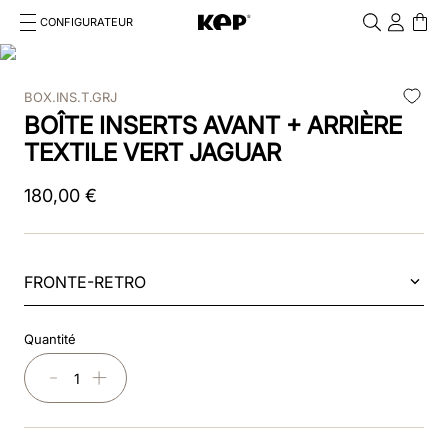
CONFIGURATEUR
Cosa stai cercando?
Cancella
BOX.INS.T.GRJ
RECHERCHES FRÉQUENTES
BOÎTE INSERTS AVANT + ARRIÈRE
1
.
kep cromo 2 0
TEXTILE VERT JAGUAR
2
.
helmet
180
,
00
€
3
.
kep
4
.
smart nova
FRONTE-RETRO
5
.
accessori
Quantité
6
.
inserti
－
＋
7
.
casco
8
.
smart