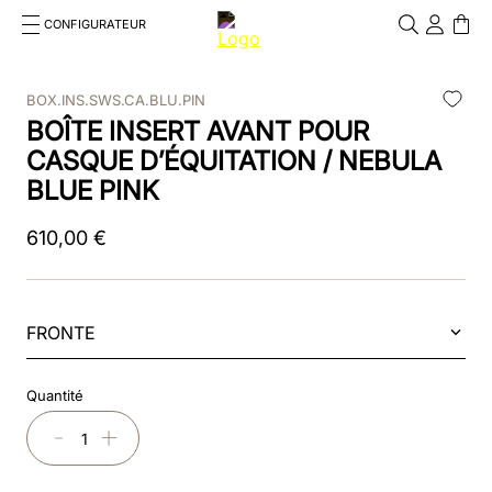
CONFIGURATEUR
Cosa stai cercando?
Cancella
BOX.INS.SWS.CA.BLU.PIN
BOÎTE INSERT AVANT POUR
RECHERCHES FRÉQUENTES
CASQUE D’ÉQUITATION / NEBULA
1
.
casque
BLUE PINK
2
.
chromo
610
,
00
€
3
.
dressage
4
.
beige
FRONTE
5
.
cromo 1
Quantité
6
.
insert
－
＋
7
.
polo visor