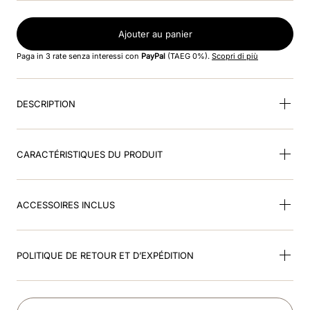
8
.
smart nova riding helmet
Ajouter au panier
9
.
box visiera polo
Paga in 3 rate senza interessi con
PayPal
(TAEG 0%).
Scopri di più
10
.
frontino jockey
DESCRIPTION
CARACTÉRISTIQUES DU PRODUIT
ACCESSOIRES INCLUS
POLITIQUE DE RETOUR ET D’EXPÉDITION