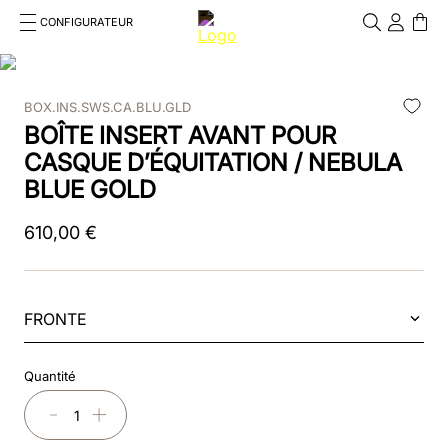
CONFIGURATEUR
Cosa stai cercando?
Cancella
BOX.INS.SWS.CA.BLU.GLD
RECHERCHES FRÉQUENTES
BOÎTE INSERT AVANT POUR
1
.
kep cromo 2 0
CASQUE D’ÉQUITATION / NEBULA
BLUE GOLD
2
.
helmet
610
,
00
€
3
.
kep
4
.
smart nova
FRONTE
5
.
accessori
6
.
inserti
Quantité
7
.
casco
－
＋