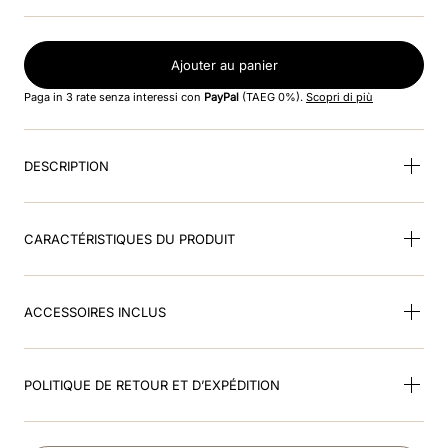
8
.
smart
9
.
kep nero
Ajouter au panier
10
.
nebula
Paga in 3 rate senza interessi con
PayPal
(TAEG 0%).
Scopri di più
DESCRIPTION
CARACTÉRISTIQUES DU PRODUIT
ACCESSOIRES INCLUS
POLITIQUE DE RETOUR ET D’EXPÉDITION