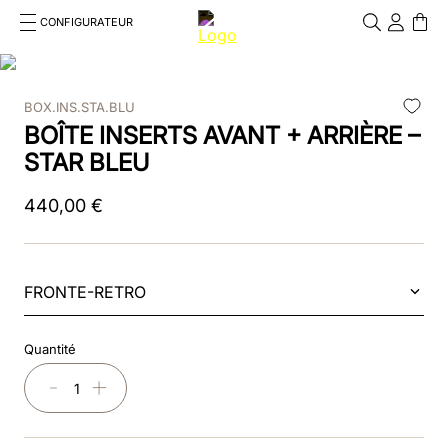
CONFIGURATEUR
Cosa stai cercando?
Cancella
BOX.INS.STA.BLU
RECHERCHES FRÉQUENTES
BOÎTE INSERTS AVANT + ARRIÈRE –
1
.
bombe
STAR BLEU
2
.
casque
440
,
00
€
3
.
casque visiere polo
4
.
chromo
FRONTE-RETRO
5
.
beige
Quantité
6
.
smart polish
－
＋
7
.
insert