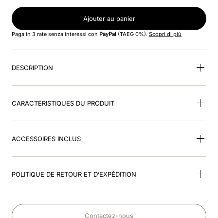
8
.
smart nova riding helmet
Ajouter au panier
9
.
box visiera polo
Paga in 3 rate senza interessi con
PayPal
(TAEG 0%).
Scopri di più
10
.
cromo 2
DESCRIPTION
CARACTÉRISTIQUES DU PRODUIT
ACCESSOIRES INCLUS
POLITIQUE DE RETOUR ET D’EXPÉDITION
Contactez-nous