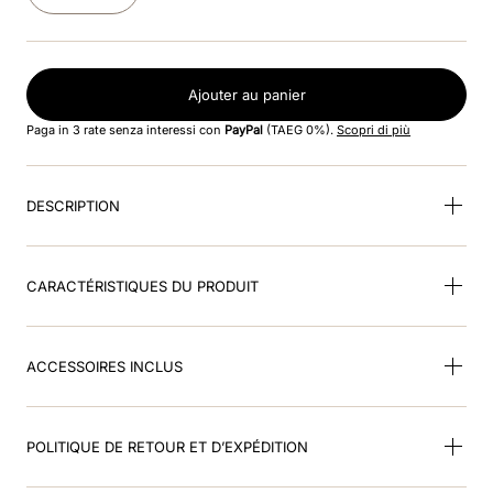
8
.
smart nova riding helmet
9
.
box visiera polo
Ajouter au panier
10
.
cromo 2
Paga in 3 rate senza interessi con
PayPal
(TAEG 0%).
Scopri di più
DESCRIPTION
CARACTÉRISTIQUES DU PRODUIT
ACCESSOIRES INCLUS
POLITIQUE DE RETOUR ET D’EXPÉDITION