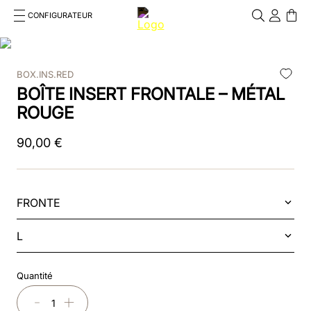
CONFIGURATEUR
Cosa stai cercando?
Cancella
BOX.INS.RED
RECHERCHES FRÉQUENTES
BOÎTE INSERT FRONTALE – MÉTAL
1
.
bombe
ROUGE
2
.
casque
90
,
00
€
3
.
casque visiere polo
4
.
chromo
FRONTE
5
.
beige
L
6
.
smart polish
Quantité
7
.
insert
－
＋