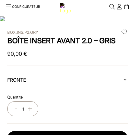
CONFIGURATEUR
Cosa stai cercando?
Cancella
BOX.INS.P2.GRY
RECHERCHES FRÉQUENTES
BOÎTE INSERT AVANT 2.0 – GRIS
1
.
casque
90
,
00
€
2
.
bombe
3
.
dressage
FRONTE
4
.
chromo
Quantité
5
.
beige
－
＋
6
.
cromo 2
7
.
insert