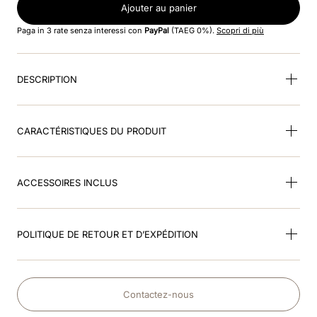
8
.
smart polish
Ajouter au panier
Paga in 3 rate senza interessi con
PayPal
(TAEG 0%).
Scopri di più
9
.
polo visor
10
.
smart nova riding helmet
DESCRIPTION
CARACTÉRISTIQUES DU PRODUIT
ACCESSOIRES INCLUS
POLITIQUE DE RETOUR ET D’EXPÉDITION
Contactez-nous